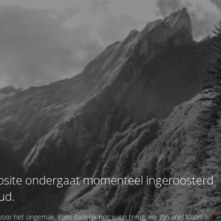
site ondergaat momenteel ingeroosterd
ud.
or het ongemak. Kom dadelijk nog even terug, we zijn snel klaar!